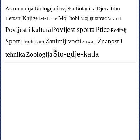
Astronomija
Biologija čovjeka
Botanika
Djeca
film
Knjige
Moj hobi
Herbarij
Moj ljubimac
kviz
Labos
Novosti
Povijest sporta
Ptice
Povijest i kultura
Roditelji
Sport
Zanimljivosti
Znanost i
Uradi sam
Zdravlje
Što-gdje-kada
tehnika
Zoologija