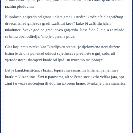
raznim plodovima.
Kupolasto gnijezdo od grana i blata gradi u sredini krošnje bjelogoričnog
drveća. Iznad gnijezda gradi „zaštitni krov“ kako bi zaštitila jaja i
mladunce. Svake godine gradi novo gnijezdo. Nese 5 do 7 jaja, a za mlade
se brinu oba roditelja. Vrlo je oprezna ptica.
Glas koji prati svraku kao "kradljivcu srebra" je djelomično nezaslužen:
istina je da ona ponekad odnosi svjetlucave predmete u gnijezdo, ali
vjerodostojni slučajevi krađe od ljudi su izuzetno malobrojni.
Let je karakterističan, s brzim, lepršavim zamasima krila izmjenjenim s
kratkim klizanjima. Živi u parovima, ali se često sreću vrlo velika jata, npr.
zimi i u vezi s noćenjem ili dobrim izvorom hrane. Svraka je ptica stanarica.