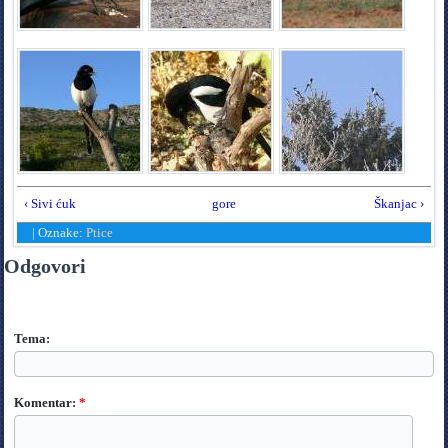
‹ Sivi ćuk
gore
Škanjac ›
|
Oznake:
Ptice
Odgovori
Tema:
Komentar:
*