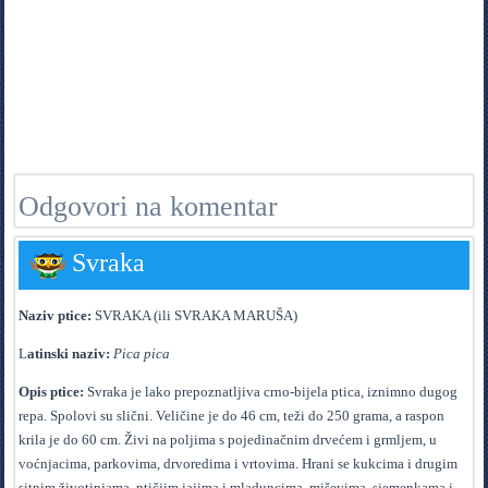
Odgovori na komentar
Svraka
Naziv ptice:
SVRAKA (ili SVRAKA MARUŠA)
L
atinski naziv:
Pica pica
Opis ptice:
Svraka je lako prepoznatljiva crno-bijela ptica, iznimno dugog
repa. Spolovi su slični. Veličine je do 46 cm, teži do 250 grama, a raspon
krila je do 60 cm. Živi na poljima s pojedinačnim drvećem i grmljem, u
voćnjacima, parkovima, drvoredima i vrtovima. Hrani se kukcima i drugim
sitnim životinjama, ptičjim jajima i mladuncima, miševima, sjemenkama i