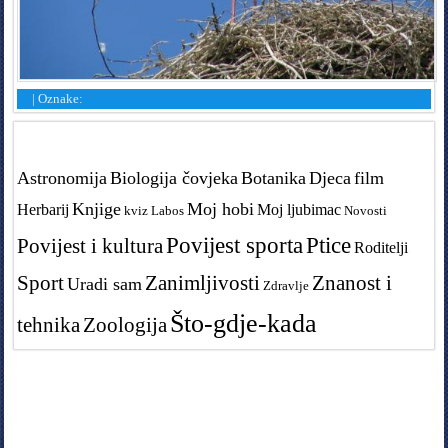
|
Oznake:
Tags in teme
Astronomija
Biologija čovjeka
Botanika
Djeca
film
Knjige
Moj hobi
Herbarij
Moj ljubimac
kviz
Labos
Novosti
Povijest sporta
Ptice
Povijest i kultura
Roditelji
Sport
Zanimljivosti
Znanost i
Uradi sam
Zdravlje
Što-gdje-kada
tehnika
Zoologija