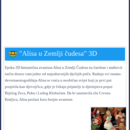
"Alisa u Zemlji čudesa" 3D
Epska 3D fantastična avantura Alisa u Zemlji Čudesa na čaroban i maštovit
način donos vam jedne od najzabavnijih dječijih priča. Radnju svi znamo:
devetnaestogodišnja Alisa se vraća u neobičan svijet koji je prvi put
posjetila kao djevojčica, gdje je čekaju prijatelji iz djetinjstva poput
Bijelog Zeca, Puha i Ludog Klobučara. Da bi zaustavila zlu Crvenu
Kraljicu, Alisa prolazi kroz brojne avanture.