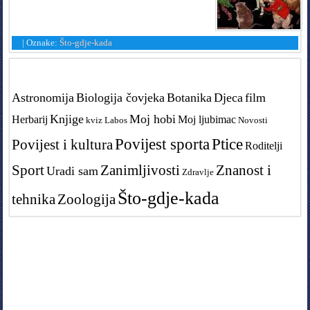
|
Oznake:
Što-gdje-kada
Tags in teme
Astronomija
Biologija čovjeka
Botanika
Djeca
film
Knjige
Moj hobi
Herbarij
Moj ljubimac
kviz
Labos
Novosti
Povijest sporta
Ptice
Povijest i kultura
Roditelji
Sport
Zanimljivosti
Znanost i
Uradi sam
Zdravlje
Što-gdje-kada
tehnika
Zoologija