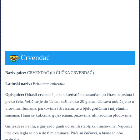
Crvendać
Naziv ptice:
CRVENDAĆ (ili ČUČKA CRVENDAĆ)
Latinski naziv:
Erithacus rubecula
Opis ptice:
Odrasli crvendać je karakteristično narančast po čitavim prsima i
preko čela. Veličine je do 15 cm, težine oko 20 grama. Obitava uobičajeno u
vrtovima, šumama, parkovima i živicama te u bjelogoričnim i miješanim
šumama. Hrani se kukcima, gujavicama, puževima, ali i sočnim plodovima.
Gnijezdi se na tlu, a gnijezdo gradi od suhih stabljika i mahovine. Najčešće
ima dva legla sa po 4 do 6 mladunaca. Ptići su čučavci, a hrane ih oba
roditelja.