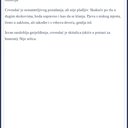
Crvendać je nenametljivog ponašanja, ali nije plašljiv. Skakuće po tlu u
dugim skokovima, hoda uspravno i kao da se klanja. Pjeva s niskog mjesta,
često u zaklonu, ali također i s vrhova drveća, grmlja itd.
Izvan razdoblja gniježđenja, crvendać je skitalica (skiće u potrazi za
hranom). Nije selica.