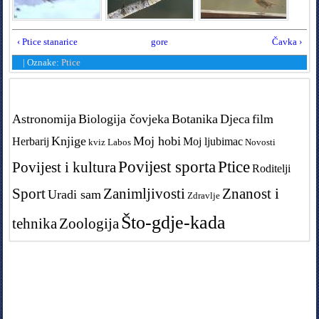
‹ Ptice stanarice
gore
Čavka ›
|
Oznake:
Ptice
Tags in teme
Astronomija
Biologija čovjeka
Botanika
Djeca
film
Knjige
Moj hobi
Herbarij
Moj ljubimac
kviz
Labos
Novosti
Povijest sporta
Ptice
Povijest i kultura
Roditelji
Sport
Zanimljivosti
Znanost i
Uradi sam
Zdravlje
Što-gdje-kada
tehnika
Zoologija