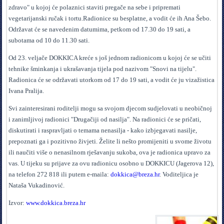
zdravo" u kojoj će polaznici staviti pregače na sebe i pripremati
vegetarijanski ručak i tortu.Radionice su besplatne, a vodit će ih Ana Šebo.
Održavat će se navedenim datumima, petkom od 17.30 do 19 sati, a
subotama od 10 do 11.30 sati.
Od 23. veljače DOKKICA kreće s još jednom radionicom u kojoj će se učiti
tehnike šminkanja i ukrašavanja tijela pod nazivom "Snovi na tijelu".
Radionica će se održavati utorkom od 17 do 19 sati, a vodit će ju vizažistica
Ivana Pralija.
Svi zainteresirani roditelji mogu sa svojom djecom sudjelovati u neobičnoj
i zanimljivoj radionici "Drugačiji od nasilja". Na radionici će se pričati,
diskutirati i raspravljati o temama nenasilja - kako izbjegavati nasilje,
prepoznati ga i pozitivno živjeti. Želite li nešto promijeniti u svome životu
ili naučiti više o nenasilnom rješavanju sukoba, ova je radionica upravo za
vas. U tijeku su prijave za ovu radionicu osobno u DOKKICU (Jagerova 12),
na telefon 272 818 ili putem e-maila:
dokkica@breza.hr
. Voditeljica je
Nataša Vukadinović.
Izvor:
www.dokkica.breza.hr