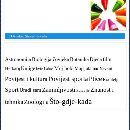
|
Oznake:
Što-gdje-kada
Tags in teme
Astronomija
Biologija čovjeka
Botanika
Djeca
film
Knjige
Moj hobi
Herbarij
Moj ljubimac
kviz
Labos
Novosti
Povijest sporta
Ptice
Povijest i kultura
Roditelji
Sport
Zanimljivosti
Znanost i
Uradi sam
Zdravlje
Što-gdje-kada
tehnika
Zoologija