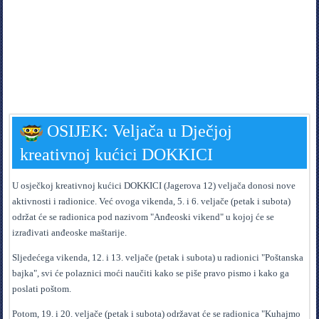
OSIJEK: Veljača u Dječjoj
kreativnoj kućici DOKKICI
U osječkoj kreativnoj kućici DOKKICI (Jagerova 12) veljača donosi nove
aktivnosti i radionice. Već ovoga vikenda, 5. i 6. veljače (petak i subota)
održat će se radionica pod nazivom "Anđeoski vikend" u kojoj će se
izrađivati anđeoske maštarije.
Sljedećega vikenda, 12. i 13. veljače (petak i subota) u radionici "Poštanska
bajka", svi će polaznici moći naučiti kako se piše pravo pismo i kako ga
poslati poštom.
Potom, 19. i 20. veljače (petak i subota) održavat će se radionica "Kuhajmo