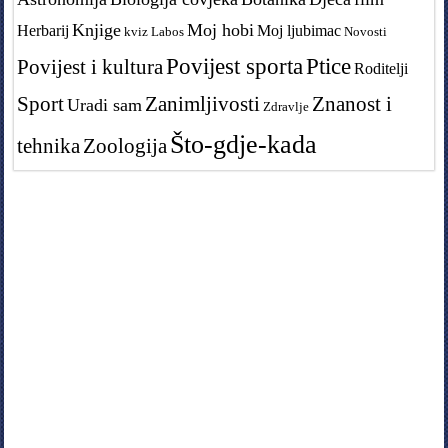
Knjige
Moj hobi
Herbarij
Moj ljubimac
kviz
Labos
Novosti
Povijest sporta
Ptice
Povijest i kultura
Roditelji
Sport
Zanimljivosti
Znanost i
Uradi sam
Zdravlje
Što-gdje-kada
tehnika
Zoologija