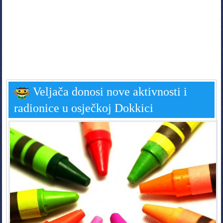
Veljača donosi nove aktivnosti i
radionice u osječkoj Dokkici