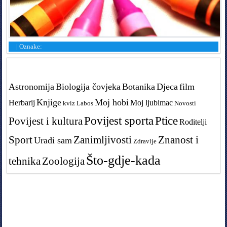
|
Oznake:
Tags in teme
Astronomija
Biologija čovjeka
Botanika
Djeca
film
Knjige
Moj hobi
Herbarij
Moj ljubimac
kviz
Labos
Novosti
Povijest sporta
Ptice
Povijest i kultura
Roditelji
Sport
Zanimljivosti
Znanost i
Uradi sam
Zdravlje
Što-gdje-kada
tehnika
Zoologija