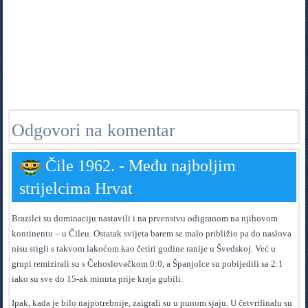
Odgovori na komentar
Čile 1962. - Među najboljim
strijelcima Hrvat
Brazilci su dominaciju nastavili i na prvenstvu odigranom na njihovom
kontinentu – u Čileu. Ostatak svijeta barem se malo približio pa do naslova
nisu stigli s takvom lakoćom kao četiri godine ranije u Švedskoj. Već u
grupi remizirali su s Čehoslovačkom 0:0, a Španjolce su pobijedili sa 2:1
iako su sve do 15-ak minuta prije kraja gubili.
Ipak, kada je bilo najpotrebnije, zaigrali su u punom sjaju. U četvrtfinalu su