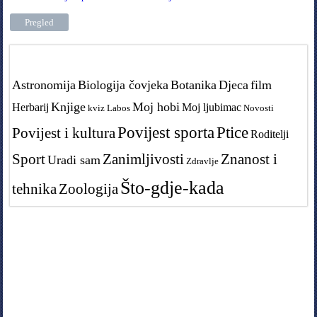
Tags in teme
Astronomija
Biologija čovjeka
Botanika
Djeca
film
Knjige
Moj hobi
Herbarij
Moj ljubimac
kviz
Labos
Novosti
Povijest sporta
Ptice
Povijest i kultura
Roditelji
Sport
Zanimljivosti
Znanost i
Uradi sam
Zdravlje
Što-gdje-kada
tehnika
Zoologija