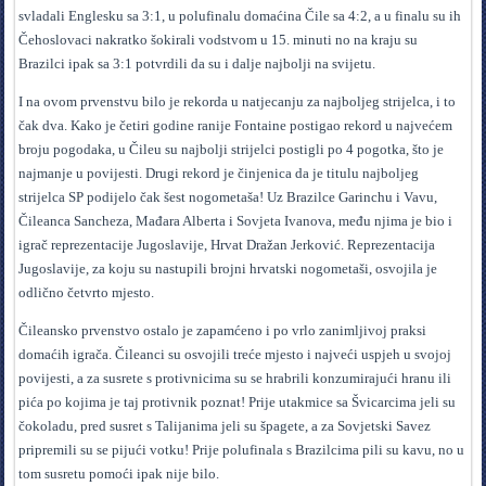
svladali Englesku sa 3:1, u polufinalu domaćina Čile sa 4:2, a u finalu su ih
Čehoslovaci nakratko šokirali vodstvom u 15. minuti no na kraju su
Brazilci ipak sa 3:1 potvrdili da su i dalje najbolji na svijetu.
I na ovom prvenstvu bilo je rekorda u natjecanju za najboljeg strijelca, i to
čak dva. Kako je četiri godine ranije Fontaine postigao rekord u najvećem
broju pogodaka, u Čileu su najbolji strijelci postigli po 4 pogotka, što je
najmanje u povijesti. Drugi rekord je činjenica da je titulu najboljeg
strijelca SP podijelo čak šest nogometaša! Uz Brazilce Garinchu i Vavu,
Čileanca Sancheza, Mađara Alberta i Sovjeta Ivanova, među njima je bio i
igrač reprezentacije Jugoslavije, Hrvat Dražan Jerković. Reprezentacija
Jugoslavije, za koju su nastupili brojni hrvatski nogometaši, osvojila je
odlično četvrto mjesto.
Čileansko prvenstvo ostalo je zapamćeno i po vrlo zanimljivoj praksi
domaćih igrača. Čileanci su osvojili treće mjesto i najveći uspjeh u svojoj
povijesti, a za susrete s protivnicima su se hrabrili konzumirajući hranu ili
pića po kojima je taj protivnik poznat! Prije utakmice sa Švicarcima jeli su
čokoladu, pred susret s Talijanima jeli su špagete, a za Sovjetski Savez
pripremili su se pijući votku! Prije polufinala s Brazilcima pili su kavu, no u
tom susretu pomoći ipak nije bilo.