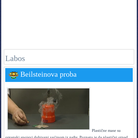
Labos
Beilsteinova proba
P
lastične mase su
organski spojevi dobiveni većinom iz nafte. Poznato je da plastični otpad