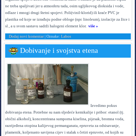
ne treba spaljivati jer u atmosferu tada, osim ugljikovog dioksida i vode,
odlaze i mnogi drugi štetni spojevi. Poli(vinil-klorid) ili kraće PVC je
plastika od koje se izrađuju podne obloge (npr. linoleum), izolacije za žice i
sl., a u svom sastavu sadrži halogeni element klor.
više »
Dodaj novi komentar
|
Oznake:
Labos
Dobivanje i svojstva etena
I
zvedimo pokus
dobivanja etena. Potrebne su nam sljedeće kemikalije i pribor: etanol (tj.
obični alkohol), koncentrirana sumporna kiselina, pijesak, bromna voda,
razrijeđena otopina kalijevog permanganata, epruveta za odsisavanje,
plamenik, koljenasto savijena cijev i stalak s četiri epruvete, od kojih su