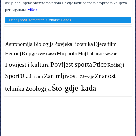
dvije napunjene bromnom vodom a dvije razrijeđenom otopinom kalijeva
permaganata.
više »
Dodaj novi komentar
|
Oznake:
Labos
Tags in teme
Astronomija
Biologija čovjeka
Botanika
Djeca
film
Knjige
Moj hobi
Herbarij
Moj ljubimac
kviz
Labos
Novosti
Povijest sporta
Ptice
Povijest i kultura
Roditelji
Sport
Zanimljivosti
Znanost i
Uradi sam
Zdravlje
Što-gdje-kada
tehnika
Zoologija