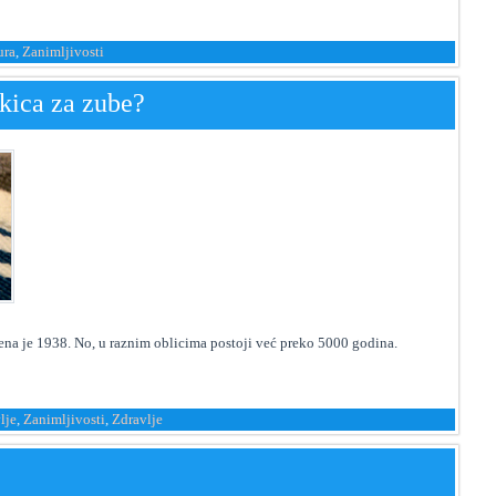
ura
,
Zanimljivosti
kica za zube?
na je 1938. No, u raznim oblicima postoji već preko 5000 godina.
lje
,
Zanimljivosti
,
Zdravlje