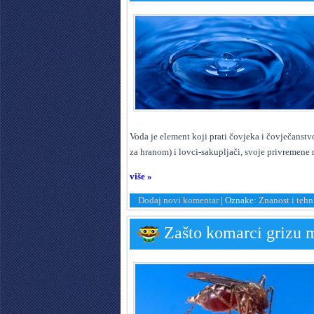
V
oda je element koji prati čovjeka i čovječanstvo
za hranom) i lovci-sakupljači, svoje privremene n
više »
Dodaj novi komentar
|
Oznake:
Znanost i tehn
Zašto komarci grizu m