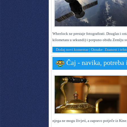
Wheelock ne prestaje fotografirati. Douglas i os
kilometara u sekundi) i potpuno obiđu Zemlju s
Dodaj novi komentar
|
Oznake:
Znanost i tehn
Čaj - navika, potreba 
njega ne mogu živjeti, a zapravo potječe iz Kine.