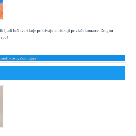
 ljudi luči tvari koje prikrivaju miris koji privlači komarce. Drugim
jepo!
nimljivosti
,
Zoologija