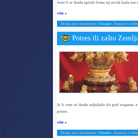
J
este li se ikada upitali čemu taj uzvik kada nas 
više »
Dodaj novi komentar
|
Oznake:
Znanost i tehn
Potres ili zašto Zemlj
J
e li vam se ikada zaljuljalo tlo pod nogama, a 
potres.
više »
Dodaj novi komentar
|
Oznake:
Znanost i tehn