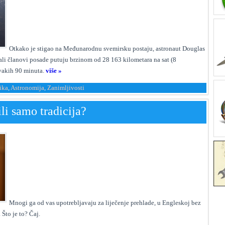
Otkako je stigao na Međunarodnu svemirsku postaju, astronaut Douglas
tali članovi posade putuju brzinom od 28 163 kilometara na sat (8
vakih 90 minuta.
više »
ika
,
Astronomija
,
Zanimljivosti
ili samo tradicija?
M
nogi ga od vas upotrebljavaju za liječenje prehlade, u Engleskoj bez
 Što je to? Čaj.