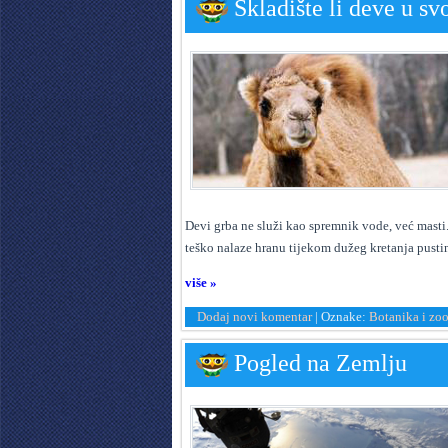
Skladište li deve u s
D
evi grba ne služi kao spremnik vode, već masti
teško nalaze hranu tijekom dužeg kretanja pusti
više »
Dodaj novi komentar
|
Oznake:
Botanika i zoo
Pogled na Zemlju