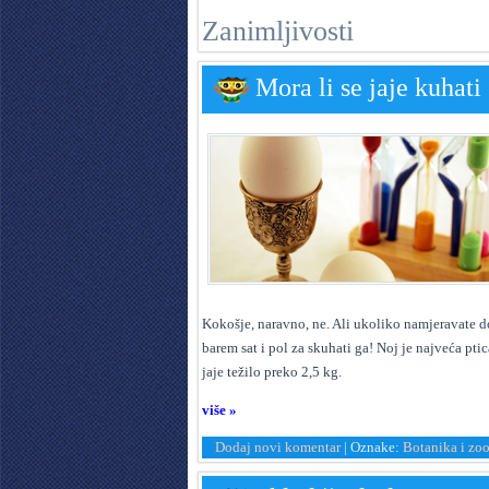
Zanimljivosti
Mora li se jaje kuhati 
K
okošje, naravno, ne. Ali ukoliko namjeravate d
barem sat i pol za skuhati ga! Noj je najveća pti
jaje težilo preko 2,5 kg.
više »
Dodaj novi komentar
|
Oznake:
Botanika i zoo