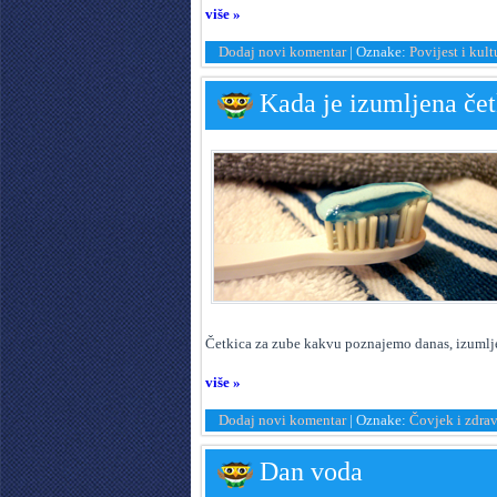
više »
Dodaj novi komentar
|
Oznake:
Povijest i kult
Kada je izumljena čet
Č
etkica za zube kakvu poznajemo danas, izumlje
više »
Dodaj novi komentar
|
Oznake:
Čovjek i zdrav
Dan voda