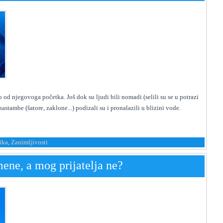
 od njegovoga početka. Još dok su ljudi bili nomadi (selili su se u potrazi
astambe (šatore, zaklone...) podizali su i pronalazili u blizini vode.
ika
,
Zanimljivosti
ene, a mog prijatelja ne?