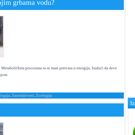
vojim grbama vodu?
. Metaboličkim procesima ta se mast pretvara u energiju, budući da deve
njom.
logija
,
Zanimljivosti
,
Zoologija
I