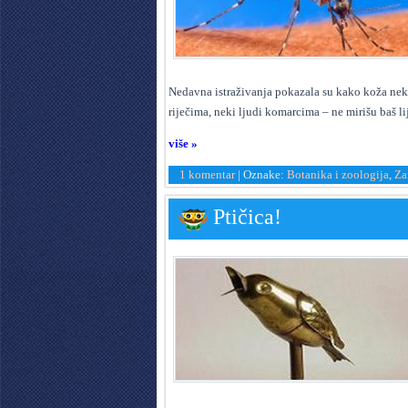
N
edavna istraživanja pokazala su kako koža nekih
riječima, neki ljudi komarcima – ne mirišu baš li
više »
1 komentar
|
Oznake:
Botanika i zoologija
,
Za
Ptičica!