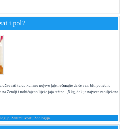
sat i pol?
oručkovati tvrdo kuhano nojevo jaje, računajte da će vam biti potrebno
ca na Zemlji i uobičajeno liježe jaja težine 1,5 kg, dok je najveće zabilježeno
logija
,
Zanimljivosti
,
Zoologija