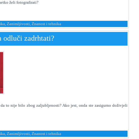
netko želi fotografirati?
ika
,
Zanimljivosti
,
Znanost i tehnika
a odluči zadrhtati?
da to nije bilo zbog zaljubljenosti? Ako jest, onda ste zasigurno doživjeli
ika
,
Zanimljivosti
,
Znanost i tehnika