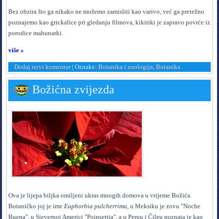
B
ez obzira što ga nikako ne možemo zamisliti kao varivo, već ga pretežno
poznajemo kao grickalice pri gledanju filmova, kikiriki je zapravo povrće iz
porodice mahunarki.
više »
Dodaj novi komentar
|
Oznake:
Botanika i zoologija
,
Botanika
Božićna zvijezda
O
va je lijepa biljka omiljeni ukras mnogih domova u vrijeme Božića.
Botaničko joj je ime
Euphorbia pulcherrima
, u Meksiku je zovu "Noche
Buena", u Sjevernoj Americi "Poinsettia", a u Peruu i Čileu poznata je kao