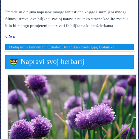
P
remda su o njima napisane mnoge fantastične knjige i snimljeni mnogi
filmovi strave, ove biljke u svojoj naravi nisu tako strašne kao što zvuči i
bilo bi mnogo primjerenije nazivati ih biljkama kukcožderkama.
više »
Dodaj novi komentar
|
Oznake:
Botanika i zoologija
,
Botanika
Napravi svoj herbarij