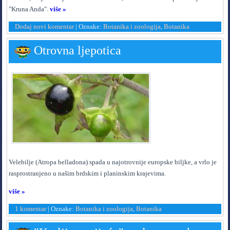
"Kruna Anda".
više »
Dodaj novi komentar
|
Oznake:
Botanika i zoologija
,
Botanika
Otrovna ljepotica
V
elebilje (Atropa belladona) spada u najotrovnije europske biljke, a vrlo je
rasprostranjeno u našim brdskim i planinskim krajevima.
više »
1 komentar
|
Oznake:
Botanika i zoologija
,
Botanika