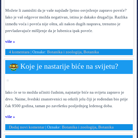
M
ožete li zamisliti da je vaše najslađe ljetno osvježenje zapravo povrće?
Iako je vaš odgovor možda negativan, istina je dakako drugačija. Razlika
između voća i povrća nije oštra, ali nakon dugih rasprava, trenutno je
prevladavajuće mišljenje da je lubenica ipak povrće.
više »
4 komentara
|
Oznake:
Botanika i zoologija
,
Botanika
Koje je nastarije biće na svijetu?
I
ako će se to možda učiniti čudnim, najstarije biće na svijetu zapravo je
drvo. Naime, švedski znanstvenici su otkrili jelu čiji je rođendan bio prije
čak 9500 godina, taman po završetku posljednjeg ledenog doba.
više »
Dodaj novi komentar
|
Oznake:
Botanika i zoologija
,
Botanika