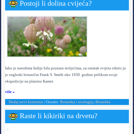
Postoji li dolina cvijeća?
I
ako je narodima Indije bila poznata stoljećima, za ostatak svijeta otkrio ju
je engleski botaničar Frank S. Smith oko 1930. godine prilikom svoje
ekspedicije na planinu Kamet.
više »
Dodaj novi komentar
|
Oznake:
Botanika i zoologija
,
Botanika
Raste li kikiriki na drvetu?