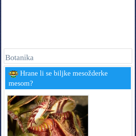
Botanika
Hrane li se biljke mesožderke
mesom?