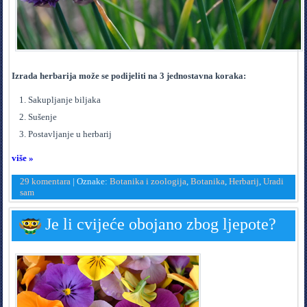
Izrada herbarija može se podijeliti na 3 jednostavna koraka:
Sakupljanje biljaka
Sušenje
Postavljanje u herbarij
više »
29 komentara
|
Oznake:
Botanika i zoologija
,
Botanika
,
Herbarij
,
Uradi
sam
Je li cvijeće obojano zbog ljepote?