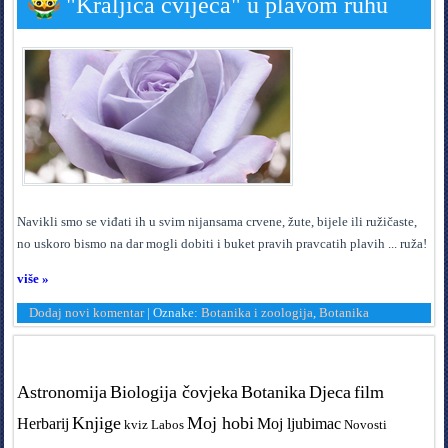
"Kraljica cvijeća" u plavom ruhu
N
avikli smo se viđati ih u svim nijansama crvene, žute, bijele ili ružičaste,
no uskoro bismo na dar mogli dobiti i buket pravih pravcatih plavih ... ruža!
više »
Dodaj novi komentar
|
Oznake:
Botanika i zoologija
,
Botanika
Tags in teme
Astronomija
Biologija čovjeka
Botanika
Djeca
film
Knjige
Moj hobi
Herbarij
Moj ljubimac
kviz
Labos
Novosti