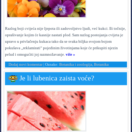
R
azlog boji cvijeća nije ljepota ili zadovoljstvo ljudi, već kukci. Ili točnije,
oprašivanje kojim će kasnije nastati plod. Sam razlog postojanja cvijeta je
upravo u privlačenju kukaca tako da se svaka biljka svojom bojom
pokušava „reklamirati“ pojedinim životinjama koje će prikupiti njezin
pelud i omogućiti joj razmnožavanje.
više »
Dodaj novi komentar
|
Oznake:
Botanika i zoologija
,
Botanika
Je li lubenica zaista voće?