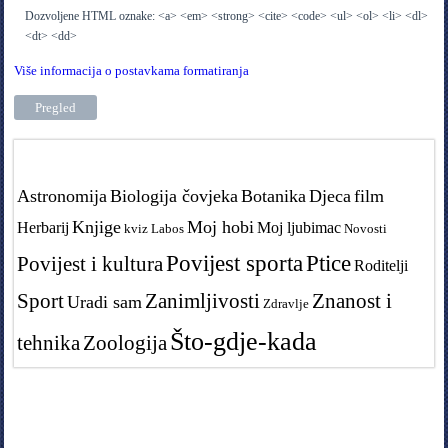
Dozvoljene HTML oznake: <a> <em> <strong> <cite> <code> <ul> <ol> <li> <dl>
<dt> <dd>
Više informacija o postavkama formatiranja
Tags in teme
Astronomija
Biologija čovjeka
Botanika
Djeca
film
Knjige
Moj hobi
Herbarij
Moj ljubimac
kviz
Labos
Novosti
Povijest sporta
Ptice
Povijest i kultura
Roditelji
Sport
Zanimljivosti
Znanost i
Uradi sam
Zdravlje
Što-gdje-kada
tehnika
Zoologija