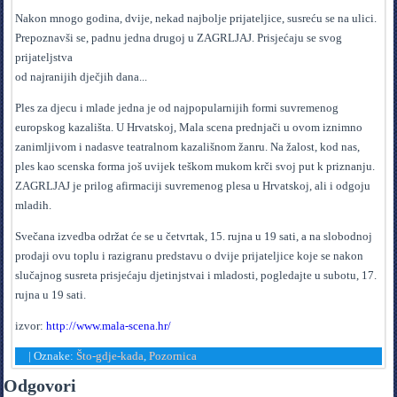
Nakon mnogo godina, dvije, nekad najbolje prijateljice, susreću se na ulici.
Prepoznavši se, padnu jedna drugoj u ZAGRLJAJ. Prisjećaju se svog
prijateljstva
od najranijih dječjih dana...
Ples za djecu i mlade jedna je od najpopularnijih formi suvremenog
europskog kazališta. U Hrvatskoj, Mala scena prednjači u ovom iznimno
zanimljivom i nadasve teatralnom kazališnom žanru. Na žalost, kod nas,
ples kao scenska forma još uvijek teškom mukom krči svoj put k priznanju.
ZAGRLJAJ je prilog afirmaciji suvremenog plesa u Hrvatskoj, ali i odgoju
mladih.
Svečana izvedba održat će se u četvrtak, 15. rujna u 19 sati, a na slobodnoj
prodaji ovu toplu i razigranu predstavu o dvije prijateljice koje se nakon
slučajnog susreta prisjećaju djetinjstvai i mladosti, pogledajte u subotu, 17.
rujna u 19 sati.
izvor:
http://www.mala-scena.hr/
|
Oznake:
Što-gdje-kada
,
Pozornica
Odgovori