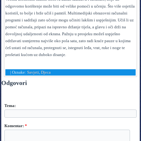
odgovorno korištenje može biti od velike pomoći u učenju. Što više osjetila
koristiš, to bolje i brže učiš i pamtiš. Multimedijski obrazovni računalni
programi i sadržaji zato učenje mogu učiniti lakšim i uspješnijim. Učiš li uz
pomoć računala, pripazi na ispravno držanje tijela, a glavu i oči drži na
dovoljnoj udaljenosti od ekrana. Pažnju u prosjeku možeš uspješno
održavati usmjerenu najviše oko pola sata, zato radi kraće pauze u kojima
ćeš ustati od računala, protegnuti se, istegnuti leđa, vrat, ruke i noge te
prošetati kućom uz duboko disanje.
|
Oznake:
Savjeti
,
Djeca
Odgovori
Tema:
Komentar:
*