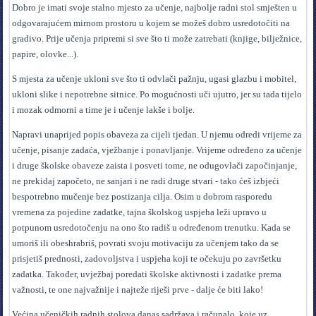
D
obro je imati svoje stalno mjesto za učenje, najbolje radni stol smješten u
odgovarajućem mirnom prostoru u kojem se možeš dobro usredotočiti na
gradivo. Prije učenja pripremi si sve što ti može zatrebati (knjige, bilježnice,
papire, olovke...).
S mjesta za učenje ukloni sve što ti odvlači pažnju, ugasi glazbu i mobitel,
ukloni slike i nepotrebne sitnice. Po mogućnosti uči ujutro, jer su tada tijelo
i mozak odmorni a time je i učenje lakše i bolje.
Napravi unaprijed popis obaveza za cijeli tjedan. U njemu odredi vrijeme za
učenje, pisanje zadaća, vježbanje i ponavljanje. Vrijeme određeno za učenje
i druge školske obaveze zaista i posveti tome, ne odugovlači započinjanje,
ne prekidaj započeto, ne sanjari i ne radi druge stvari - tako ćeš izbjeći
bespotrebno mučenje bez postizanja cilja. Osim u dobrom rasporedu
vremena za pojedine zadatke, tajna školskog uspjeha leži upravo u
potpunom usredotočenju na ono što radiš u određenom trenutku. Kada se
umoriš ili obeshrabriš, povrati svoju motivaciju za učenjem tako da se
prisjetiš prednosti, zadovoljstva i uspjeha koji te očekuju po završetku
zadatka. Također, uvježbaj poredati školske aktivnosti i zadatke prema
važnosti, te one najvažnije i najteže riješi prve - dalje će biti lako!
Većina učeničkih radnih stolova danas sadržava i računalo, koje uz