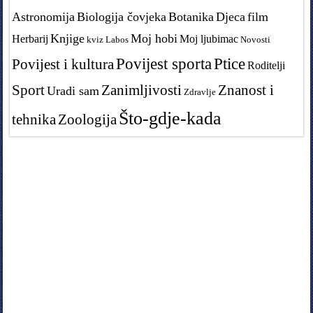
Astronomija
Biologija čovjeka
Botanika
Djeca
film
Knjige
Moj hobi
Herbarij
Moj ljubimac
kviz
Labos
Novosti
Povijest sporta
Ptice
Povijest i kultura
Roditelji
Sport
Zanimljivosti
Znanost i
Uradi sam
Zdravlje
Što-gdje-kada
tehnika
Zoologija