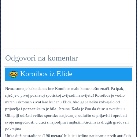
Odgovori na komentar
Koroibos iz Elide
Nema sumnje kako danas ime Koroibos malo kome nešto znači. Pa ipak,
riječ je o prvoj poznatoj sportskoj zvijezdi na svijetu! Koroibos je vodio
miran i skroman život kao kuhar u Elidi. Ako ga je nešto izdvajalo od
prijatelja i poznanika to je bila - brzina. Kada je čuo da će se u svetištu u
Olimpiji održati veliko sportsko natjecanje, odlučio se prijaviti i oprobati
svoje mogućnosti u utrci s najboljim i najbržim Grcima iz drugih gradova i
pokrajina.
Utrka dužine stadiona (190 metara) bila je i jedino natjecanje prvih antičkih