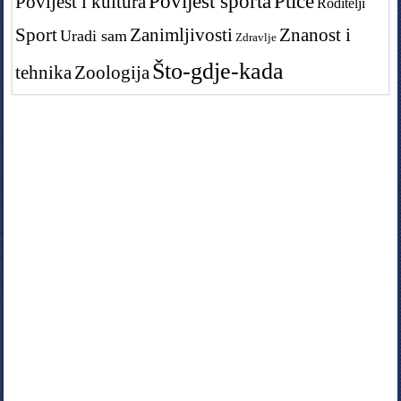
Povijest sporta
Ptice
Povijest i kultura
Roditelji
Sport
Zanimljivosti
Znanost i
Uradi sam
Zdravlje
Što-gdje-kada
tehnika
Zoologija