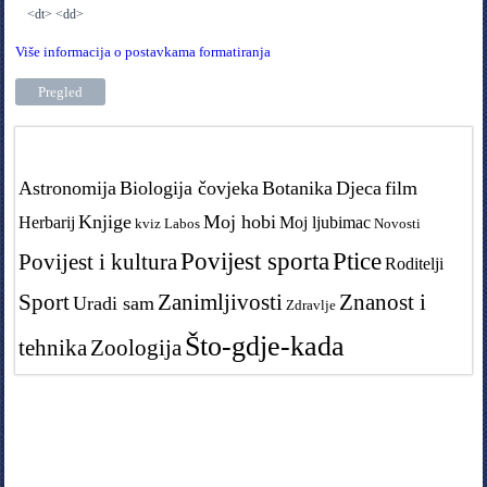
<dt> <dd>
Više informacija o postavkama formatiranja
Tags in teme
Astronomija
Biologija čovjeka
Botanika
Djeca
film
Knjige
Moj hobi
Herbarij
Moj ljubimac
kviz
Labos
Novosti
Povijest sporta
Ptice
Povijest i kultura
Roditelji
Sport
Zanimljivosti
Znanost i
Uradi sam
Zdravlje
Što-gdje-kada
tehnika
Zoologija