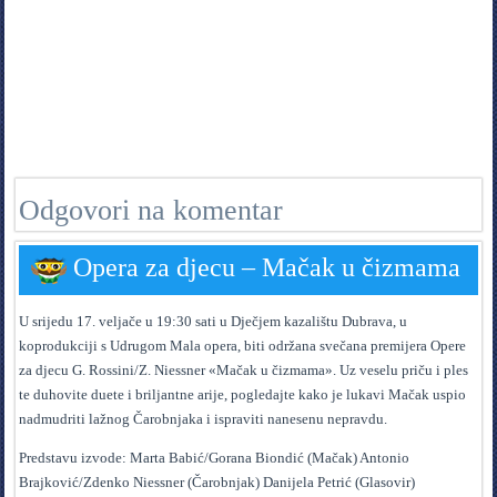
Odgovori na komentar
Opera za djecu – Mačak u čizmama
U srijedu 17. veljače u 19:30 sati u Dječjem kazalištu Dubrava, u
koprodukciji s Udrugom Mala opera, biti održana svečana premijera Opere
za djecu G. Rossini/Z. Niessner «Mačak u čizmama». Uz veselu priču i ples
te duhovite duete i briljantne arije, pogledajte kako je lukavi Mačak uspio
nadmudriti lažnog Čarobnjaka i ispraviti nanesenu nepravdu.
Predstavu izvode: Marta Babić/Gorana Biondić (Mačak) Antonio
Brajković/Zdenko Niessner (Čarobnjak) Danijela Petrić (Glasovir)