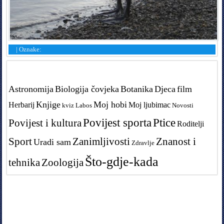
|
Oznake:
Tags in teme
Astronomija
Biologija čovjeka
Botanika
Djeca
film
Knjige
Moj hobi
Herbarij
Moj ljubimac
kviz
Labos
Novosti
Povijest sporta
Ptice
Povijest i kultura
Roditelji
Sport
Zanimljivosti
Znanost i
Uradi sam
Zdravlje
Što-gdje-kada
tehnika
Zoologija