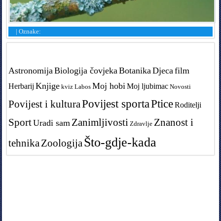
|
Oznake:
Tags in teme
Astronomija
Biologija čovjeka
Botanika
Djeca
film
Knjige
Moj hobi
Herbarij
Moj ljubimac
kviz
Labos
Novosti
Povijest sporta
Ptice
Povijest i kultura
Roditelji
Sport
Zanimljivosti
Znanost i
Uradi sam
Zdravlje
Što-gdje-kada
tehnika
Zoologija