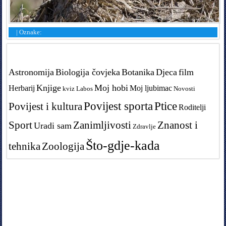
|
Oznake:
Tags in teme
Astronomija
Biologija čovjeka
Botanika
Djeca
film
Knjige
Moj hobi
Herbarij
Moj ljubimac
kviz
Labos
Novosti
Povijest sporta
Ptice
Povijest i kultura
Roditelji
Sport
Zanimljivosti
Znanost i
Uradi sam
Zdravlje
Što-gdje-kada
tehnika
Zoologija