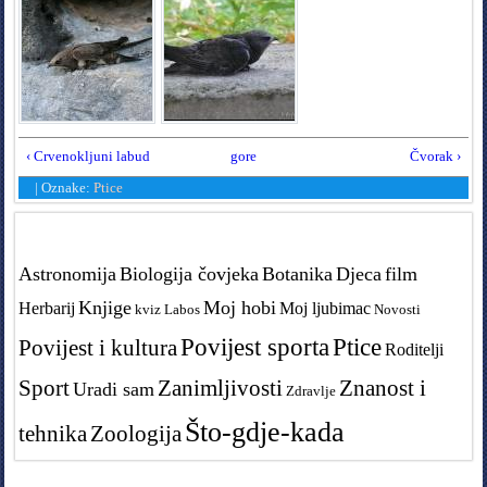
‹ Crvenokljuni labud
gore
Čvorak ›
|
Oznake:
Ptice
Tags in teme
Astronomija
Biologija čovjeka
Botanika
Djeca
film
Knjige
Moj hobi
Herbarij
Moj ljubimac
kviz
Labos
Novosti
Povijest sporta
Ptice
Povijest i kultura
Roditelji
Sport
Zanimljivosti
Znanost i
Uradi sam
Zdravlje
Što-gdje-kada
tehnika
Zoologija