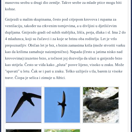
masovnu seobu u drugi dio zemlje. Takve seobe za mlade ptice mogu biti
kobne.
Gnijezdi u malim skupinama, često pod crijepom krovova i rupama za
ventilaciju, također na crkvenim tornjevima, a u divljini u djetlićevim
dupljama. Gnijezdo gradi od suhih stabljika, lišća, perja, dlaka i sl. Ima 2 do
4 mladunca, koji su čučavci i za koje se brinu oba roditelja. Let je vrlo
prepoznatljiv. Običan let je brz, s brzim zamasima krila (može stvoriti varku
kao da krilima zamahuje naizmjenično). Napada (često u jatima nisko nad
krovovima) izuzetno brzo, a točnost joj dozvolja da ulazi u gnijezdo brzo
kao strijela. Često se viđa kako „pluta“ posve lijeno, visoko u zraku. Može
"spavati" u letu. Čak se i pari u zraku. Teško uzlijeće s tla, barem iz visoke
trave. Čiopa je selica i zimuje u Africi.