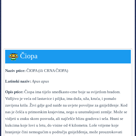
Čiopa
Naziv ptice:
ČIOPA (ili CRNA ČIOPA)
Latinski naziv:
Apus apus
Opis ptice:
Čiopa ima tijelo smeđkasto-crne boje sa svijetlom bradom.
Vidljivo je veća od lastavice i piljka, ima duža, uža, kruća, i pomalo
zavijena krila. Živi gdje god naiđe na uvjete povoljne za gniježđenje. Kod
nas je češća u primorskim krajevima, nego u unutrašnjosti zemlje. Može se
vidjeti u zraku skoro posvuda, ali najčešće blizu gradova i sela. Hrani se
kukcima koje lovi u letu, do visine od 4 kilometra. Loše vrijeme koje
hranjenje čini nemogućim u području gniježđenja, može prouzrokovati