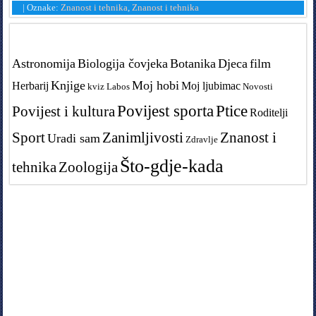
|
Oznake:
Znanost i tehnika
,
Znanost i tehnika
Tags in teme
Astronomija
Biologija čovjeka
Botanika
Djeca
film
Knjige
Moj hobi
Herbarij
Moj ljubimac
kviz
Labos
Novosti
Povijest sporta
Ptice
Povijest i kultura
Roditelji
Sport
Zanimljivosti
Znanost i
Uradi sam
Zdravlje
Što-gdje-kada
tehnika
Zoologija