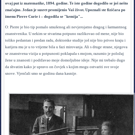
ovaj put iz matematike, 1894. godine. Te iste godine dogodilo se još nešto
značajno. Jedan je susret promijenio Vaš život. Upoznali ste fizičara po
imenu Pierre Curie i – dogodila se "kemija"...
O: Pierre je bio tip pomalo smušenog ali nevjerojatno dragog i šarmantnog
znanstvenika. U nekim se stvarima potpuno razlikovao od mene, nije bio
toliko pedantan i predan radu, doktorske studije još nije bio priveo kraju i
karijera mu je u to vrijeme bila u fazi mirovanja. Ali s druge strane, njegova
se znanstvena vizija u potpunosti poklapala s mojom, razumio je položaj
žene u znanosti i podržavao moje domoljubne ideje. Nije mi trebalo dugo
da shvatim kako je upravo on čovjek s kojim mogu ostvariti sve svoje
snove. Vjenčali smo se godinu dana kasnije.