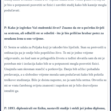
je bio u potpunosti posvetiti se fizici i završiti studij kako bih kasnije mogla
podučavati.
P: Kako je izgledao Vaš studentski život? Znamo da ste u početku živjeli
sa sestrom, ali odlučili ste se odseliti - što je bio prilično hrabar potez za
neudanu ženu u ono vrijeme.
O: Sestra se udala za Poljaka koji je također bio liječnik. Stan su pretvorili u
ordinaciju pa je ondje bilo poprilično živo. To mi je jedno vrijeme
odgovaralo, no kad sam se prilagodila životu u tuđini shvatila sam da mi je
potreban mir i izolacija kako bih se u potpunosti mogla posvetiti fizici.
Unajmila sam skroman stančić u potkrovlju. Danju bih učila i pohađala
predavanja, a u slobodno vrijeme morala sam podučavati kako bih pokrila
troškove studiranja. Bilo je doista naporno, no ja sam bila sretna. Otvorila su
mi se vrata čarobnog svijeta znanosti i napokon mi je bilo dozvoljeno
istražiti ga.
P: 1893. diplomirali ste fiziku, nastavili studije i stekli još jednu diplomu,