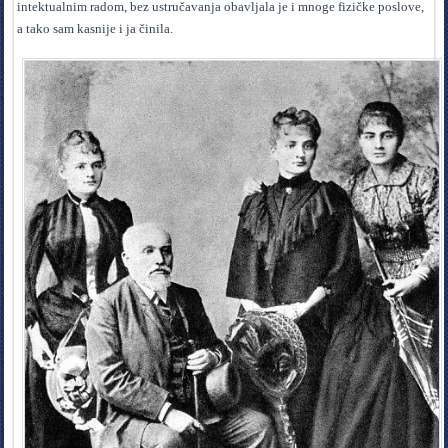
intektualnim radom, bez ustručavanja obavljala je i mnoge fizičke poslove,
a tako sam kasnije i ja činila.