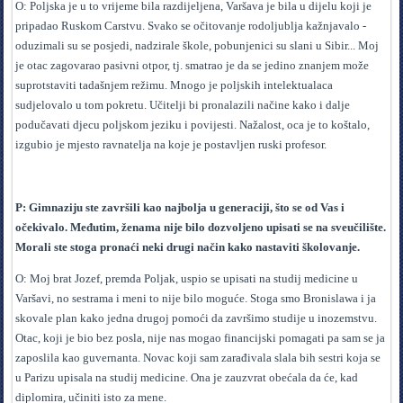
O: Poljska je u to vrijeme bila razdijeljena, Varšava je bila u dijelu koji je
pripadao Ruskom Carstvu. Svako se očitovanje rodoljublja kažnjavalo -
oduzimali su se posjedi, nadzirale škole, pobunjenici su slani u Sibir... Moj
je otac zagovarao pasivni otpor, tj. smatrao je da se jedino znanjem može
suprotstaviti tadašnjem režimu. Mnogo je poljskih intelektualaca
sudjelovalo u tom pokretu. Učitelji bi pronalazili načine kako i dalje
podučavati djecu poljskom jeziku i povijesti. Nažalost, oca je to koštalo,
izgubio je mjesto ravnatelja na koje je postavljen ruski profesor.
P: Gimnaziju ste završili kao najbolja u generaciji, što se od Vas i
očekivalo. Međutim, ženama nije bilo dozvoljeno upisati se na sveučilište.
Morali ste stoga pronaći neki drugi način kako nastaviti školovanje.
O: Moj brat Jozef, premda Poljak, uspio se upisati na studij medicine u
Varšavi, no sestrama i meni to nije bilo moguće. Stoga smo Bronislawa i ja
skovale plan kako jedna drugoj pomoći da završimo studije u inozemstvu.
Otac, koji je bio bez posla, nije nas mogao financijski pomagati pa sam se ja
zaposlila kao guvernanta. Novac koji sam zarađivala slala bih sestri koja se
u Parizu upisala na studij medicine. Ona je zauzvrat obećala da će, kad
diplomira, učiniti isto za mene.