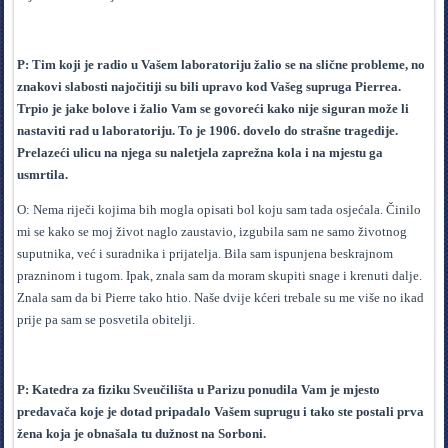
P: Tim koji je radio u Vašem laboratoriju žalio se na slične probleme, no
znakovi slabosti najočitiji su bili upravo kod Vašeg supruga Pierrea.
Trpio je jake bolove i žalio Vam se govoreći kako nije siguran može li
nastaviti rad u laboratoriju. To je 1906. dovelo do strašne tragedije.
Prelazeći ulicu na njega su naletjela zaprežna kola i na mjestu ga
usmrtila.
O: Nema riječi kojima bih mogla opisati bol koju sam tada osjećala. Činilo
mi se kako se moj život naglo zaustavio, izgubila sam ne samo životnog
suputnika, već i suradnika i prijatelja. Bila sam ispunjena beskrajnom
prazninom i tugom. Ipak, znala sam da moram skupiti snage i krenuti dalje.
Znala sam da bi Pierre tako htio. Naše dvije kćeri trebale su me više no ikad
prije pa sam se posvetila obitelji.
P: Katedra za fiziku Sveučilišta u Parizu ponudila Vam je mjesto
predavača koje je dotad pripadalo Vašem suprugu i tako ste postali prva
žena koja je obnašala tu dužnost na Sorboni.