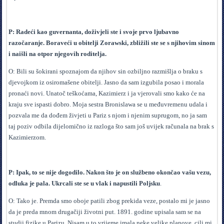
P: Radeći kao guvernanta, doživjeli ste i svoje prvo ljubavno
razočaranje. Boraveći u obitelji Zorawski, zbližili ste se s njihovim sinom
i naišli na otpor njegovih roditelja.
O: Bili su šokirani spoznajom da njihov sin ozbiljno razmišlja o braku s
djevojkom iz osiromašene obitelji. Jasno da sam izgubila posao i morala
pronaći novi. Unatoč teškoćama, Kazimierz i ja vjerovali smo kako će na
kraju sve ispasti dobro. Moja sestra Bronislawa se u međuvremenu udala i
pozvala me da dođem živjeti u Pariz s njom i njenim suprugom, no ja sam
taj poziv odbila dijelomično iz razloga što sam još uvijek računala na brak s
Kazimierzom.
P: Ipak, to se nije dogodilo. Nakon što je on službeno okončao vašu vezu,
odluka je pala. Ukrcali ste se u vlak i napustili Poljsku
.
O: Tako je. Premda smo oboje patili zbog prekida veze, postalo mi je jasno
da je preda mnom drugačiji životni put. 1891. godine upisala sam se na
studij fizike u Parizu. Nisam u to vrijeme imala neke velike planove, cilj mi