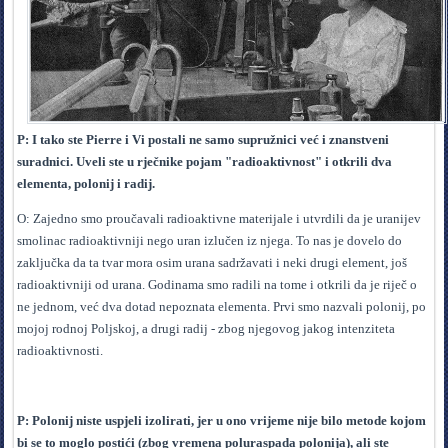
P: I tako ste Pierre i Vi postali ne samo supružnici već i znanstveni
suradnici. Uveli ste u rječnike pojam "radioaktivnost" i otkrili dva
elementa, polonij i radij.
O: Zajedno smo proučavali radioaktivne materijale i utvrdili da je uranijev
smolinac radioaktivniji nego uran izlučen iz njega. To nas je dovelo do
zaključka da ta tvar mora osim urana sadržavati i neki drugi element, još
radioaktivniji od urana. Godinama smo radili na tome i otkrili da je riječ o
ne jednom, već dva dotad nepoznata elementa. Prvi smo nazvali polonij, po
mojoj rodnoj Poljskoj, a drugi radij - zbog njegovog jakog intenziteta
radioaktivnosti.
P: Polonij niste uspjeli izolirati, jer u ono vrijeme nije bilo metode kojom
bi se to moglo postići (zbog vremena poluraspada polonija), ali ste