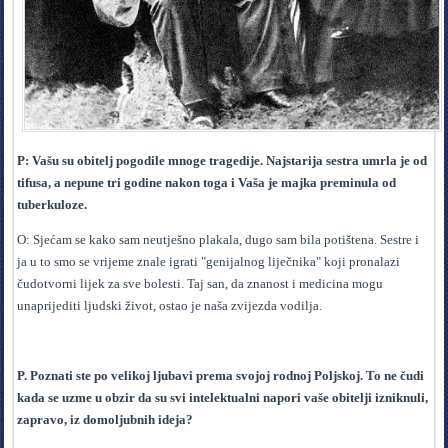
P: Vašu su obitelj pogodile mnoge tragedije. Najstarija sestra umrla je od
tifusa, a nepune tri godine nakon toga i Vaša je majka preminula od
tuberkuloze.
O: Sjećam se kako sam neutješno plakala, dugo sam bila potištena. Sestre i
ja u to smo se vrijeme znale igrati "genijalnog liječnika" koji pronalazi
čudotvorni lijek za sve bolesti. Taj san, da znanost i medicina mogu
unaprijediti ljudski život, ostao je naša zvijezda vodilja.
P. Poznati ste po velikoj ljubavi prema svojoj rodnoj Poljskoj. To ne čudi
kada se uzme u obzir da su svi intelektualni napori vaše obitelji izniknuli,
zapravo, iz domoljubnih ideja?