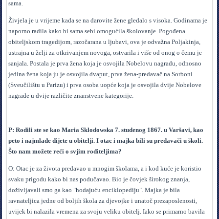
sama.
Živjela je u vrijeme kada se na darovite žene gledalo s visoka. Godinama je
naporno radila kako bi sama sebi omogućila školovanje. Pogođena
obiteljskom tragedijom, razočarana u ljubavi, ova je odvažna Poljakinja,
ustrajna u želji za otkrivanjem novoga, ostvarila i više od onog o čemu je
sanjala. Postala je prva žena koja je osvojila Nobelovu nagradu, odnosno
jedina žena koja ju je osvojila dvaput, prva žena-predavač na Sorboni
(Sveučilištu u Parizu) i prva osoba uopće koja je osvojila dvije Nobelove
nagrade u dvije različite znanstvene kategorije.
P: Rodili ste se kao Maria Sklodowska 7. studenog 1867. u Varšavi, kao
peto i najmlađe dijete u obitelji. I otac i majka bili su predavači u školi.
Što nam možete reći o svjim roditeljima?
O: Otac je za života predavao u mnogim školama, a i kod kuće je koristio
svaku prigodu kako bi nas podučavao. Bio je čovjek širokog znanja,
doživljavali smo ga kao "hodajuću enciklopediju". Majka je bila
ravnateljica jedne od boljih škola za djevojke i unatoč prezaposlenosti,
uvijek bi nalazila vremena za svoju veliku obitelj. Iako se primarno bavila