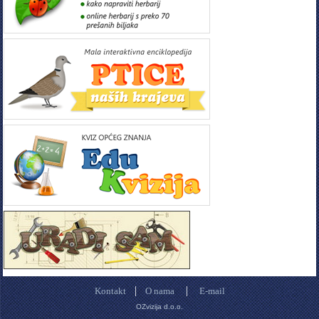
|
|
Kontakt
O nama
E-mail
OZvizija d.o.o.