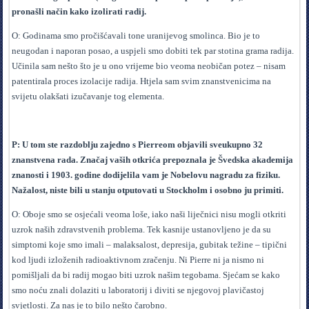
pronašli način kako izolirati radij.
O: Godinama smo pročišćavali tone uranijevog smolinca. Bio je to
neugodan i naporan posao, a uspjeli smo dobiti tek par stotina grama radija.
Učinila sam nešto što je u ono vrijeme bio veoma neobičan potez – nisam
patentirala proces izolacije radija. Htjela sam svim znanstvenicima na
svijetu olakšati izučavanje tog elementa.
P: U tom ste razdoblju zajedno s Pierreom objavili sveukupno 32
znanstvena rada. Značaj vaših otkrića prepoznala je Švedska akademija
znanosti i 1903. godine dodijelila vam je Nobelovu nagradu za fiziku.
Nažalost, niste bili u stanju otputovati u Stockholm i osobno ju primiti.
O: Oboje smo se osjećali veoma loše, iako naši liječnici nisu mogli otkriti
uzrok naših zdravstvenih problema. Tek kasnije ustanovljeno je da su
simptomi koje smo imali – malaksalost, depresija, gubitak težine – tipični
kod ljudi izloženih radioaktivnom zračenju. Ni Pierre ni ja nismo ni
pomišljali da bi radij mogao biti uzrok našim tegobama. Sjećam se kako
smo noću znali dolaziti u laboratorij i diviti se njegovoj plavičastoj
svjetlosti. Za nas je to bilo nešto čarobno.