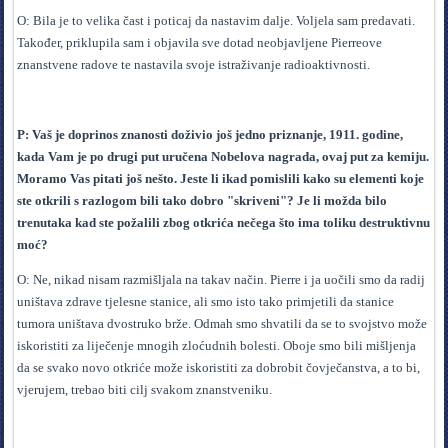
O: Bila je to velika čast i poticaj da nastavim dalje. Voljela sam predavati.
Također, priklupila sam i objavila sve dotad neobjavljene Pierreove
znanstvene radove te nastavila svoje istraživanje radioaktivnosti.
P: Vaš je doprinos znanosti doživio još jedno priznanje, 1911. godine,
kada Vam je po drugi put uručena Nobelova nagrada, ovaj put za kemiju.
Moramo Vas pitati još nešto. Jeste li ikad pomislili kako su elementi koje
ste otkrili s razlogom bili tako dobro "skriveni"? Je li možda bilo
trenutaka kad ste požalili zbog otkrića nečega što ima toliku destruktivnu
moć?
O: Ne, nikad nisam razmišljala na takav način. Pierre i ja uočili smo da radij
uništava zdrave tjelesne stanice, ali smo isto tako primjetili da stanice
tumora uništava dvostruko brže. Odmah smo shvatili da se to svojstvo može
iskoristiti za liječenje mnogih zloćudnih bolesti. Oboje smo bili mišljenja
da se svako novo otkriće može iskoristiti za dobrobit čovječanstva, a to bi,
vjerujem, trebao biti cilj svakom znanstveniku.