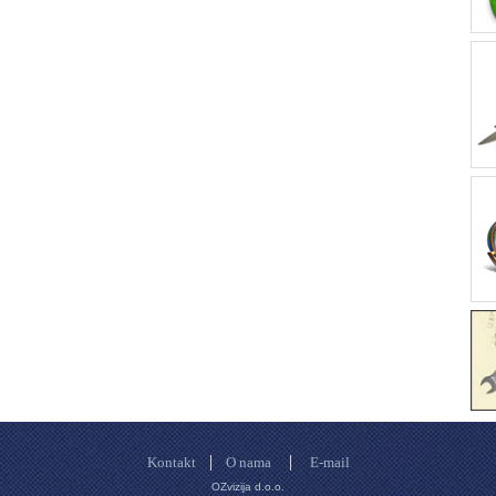
|
|
Kontakt
O nama
E-mail
OZvizija d.o.o.