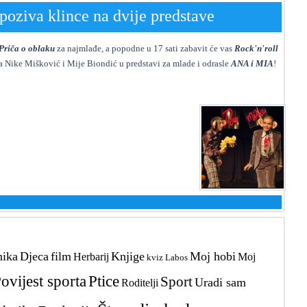
poziva klince na dvije predstave
Priča o oblaku
za najmlađe, a popodne u 17 sati zabavit će vas
Rock'n'roll
dba Nike Mišković i Mije Biondić u predstavi za mlade i odrasle
ANA i MIA
!
nika
Djeca
film
Knjige
Moj hobi
Herbarij
Moj
kviz
Labos
ovijest sporta
Ptice
Sport
Uradi sam
Roditelji