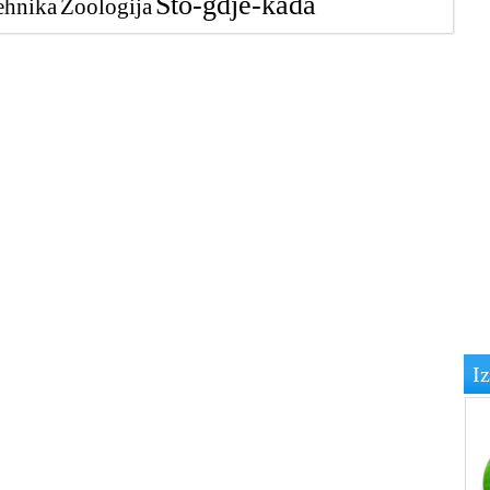
Što-gdje-kada
ehnika
Zoologija
I