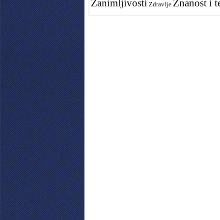
Zanimljivosti
Znanost i t
Zdravlje