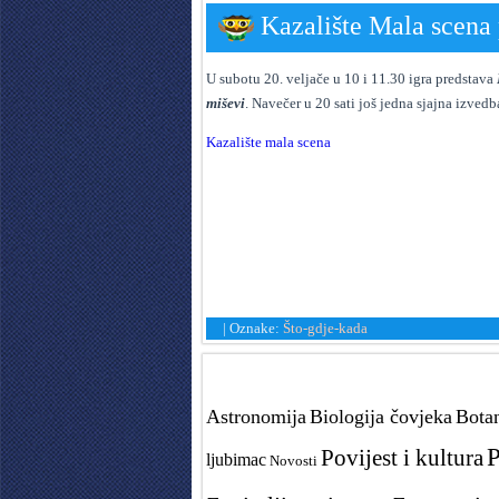
Kazalište Mala scena 
U subotu 20. veljače u 10 i 11.30 igra predstava
miševi
. Navečer u 20 sati još jedna sjajna izve
Kazalište mala scena
|
Oznake:
Što-gdje-kada
Tags in teme
Astronomija
Biologija čovjeka
Bota
P
Povijest i kultura
ljubimac
Novosti