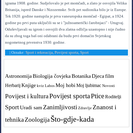
igrama 1908. godine. Sudjelovalo je pet momčadi, a zlato je osvojila Velika
Britanija, ispred Danske i Nizozemske. Svih pet sudionika bilo je iz Europe.
Tek 1920. godine nastupila je prva vaneuropska momčad - Egipat, a 1924.
godine po prvi puta uključili su se i "južnoamerički čarobnjaci" - Urugvaj.
Oduševljavali su igrom i osvojili dva zlatna odličja uzastopno i nije čudno
da su zbog toga baš oni odabrani da budu prvi domaćin Svjetskog
nogometnog prvenstva 1930. godine.
|
Oznake:
Sport i rekreacija
,
Povijest sporta
,
Sport
Tags in teme
Astronomija
Biologija čovjeka
Botanika
Djeca
film
Knjige
Moj hobi
Herbarij
Moj ljubimac
kviz
Labos
Novosti
Povijest sporta
Ptice
Povijest i kultura
Roditelji
Sport
Zanimljivosti
Znanost i
Uradi sam
Zdravlje
Što-gdje-kada
tehnika
Zoologija