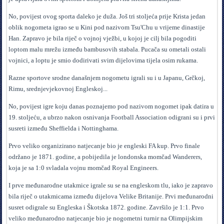
No, povijest ovog sporta daleko je duža. Još tri stoljeća prije Krista jedan
oblik nogometa igrao se u Kini pod nazivom Tsu'Chu u vrijeme dinastije
Han. Zapravo je bila riječ o vojnoj vježbi, u kojoj je cilj bila pogoditi
loptom malu mrežu između bambusovih stabala. Pucača su ometali ostali
vojnici, a loptu je smio dodirivati svim dijelovima tijela osim rukama.
Razne sportove srodne današnjem nogometu igrali su i u Japanu, Grčkoj,
Rimu, srednjevjekovnoj Engleskoj...
No, povijest igre koju danas poznajemo pod nazivom nogomet ipak datira u
19. stoljeću, a ubrzo nakon osnivanja Football Association odigrani su i prvi
susreti između Sheffielda i Nottinghama.
Prvo veliko organizirano natjecanje bio je engleski FA kup. Prvo finale
održano je 1871. godine, a pobijedila je londonska momčad Wanderers,
koja je sa 1:0 svladala vojnu momčad Royal Engineers.
I prve međunarodne utakmice igrale su se na engleskom tlu, iako je zapravo
bila riječ o utakmicama između dijelova Velike Britanije. Prvi međunarodni
susret odigrale su Engleska i Škotska 1872. godine. Završilo je 1:1. Prvo
veliko međunarodno natjecanje bio je nogometni turnir na Olimpijskim