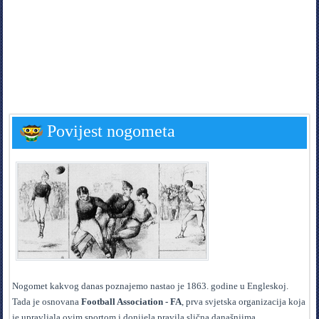
Povijest nogometa
N
ogomet kakvog danas poznajemo nastao je 1863. godine u Engleskoj.
Tada je osnovana
Football Association - FA
, prva svjetska organizacija koja
je upravljala ovim sportom i donijela pravila slična današnjima.