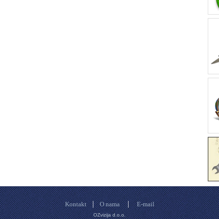
|
|
Kontakt
O nama
E-mail
OZvizija d.o.o.