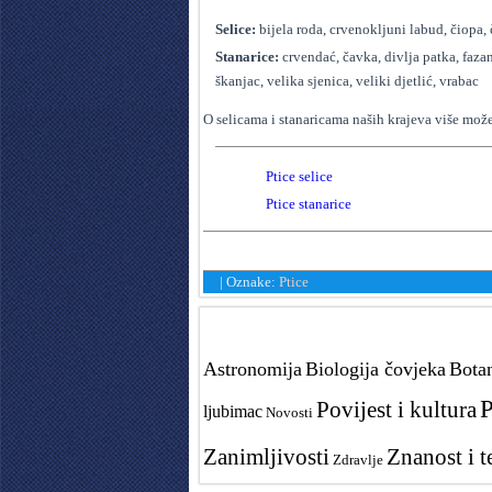
Selice:
bijela roda, crvenokljuni labud, čiopa, 
Stanarice:
crvendać, čavka, divlja patka, fazan,
škanjac, velika sjenica, veliki djetlić, vrabac
O selicama i stanaricama naših krajeva više može
Ptice selice
Ptice stanarice
|
Oznake:
Ptice
Tags in teme
Astronomija
Biologija čovjeka
Bota
P
Povijest i kultura
ljubimac
Novosti
Zanimljivosti
Znanost i t
Zdravlje