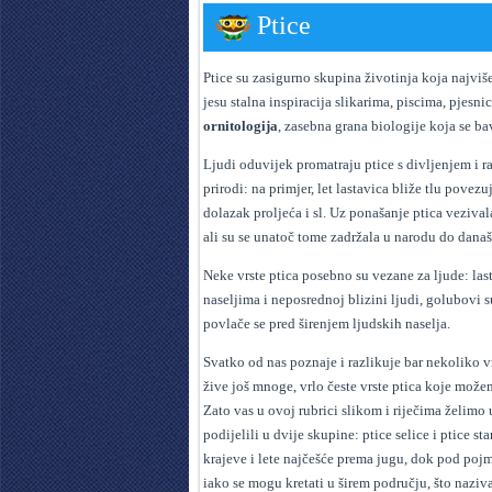
Ptice
Ptice su zasigurno skupina životinja koja najviš
jesu stalna inspiracija slikarima, piscima, pjesni
ornitologija
, zasebna grana biologije koja se b
Ljudi oduvijek promatraju ptice s divljenjem i
prirodi: na primjer, let lastavica bliže tlu povez
dolazak proljeća i sl. Uz ponašanje ptica vezival
ali su se unatoč tome zadržala u narodu do dana
Neke vrste ptica posebno su vezane za ljude: la
naseljima i neposrednoj blizini ljudi, golubovi s
povlače se pred širenjem ljudskih naselja.
Svatko od nas poznaje i razlikuje bar nekoliko vr
žive još mnoge, vrlo česte vrste ptica koje mo
Zato vas u ovoj rubrici slikom i riječima želimo
podijelili u dvije skupine: ptice selice i ptice 
krajeve i lete najčešće prema jugu, dok pod poj
iako se mogu kretati u širem području, što nazi