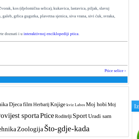
čvorak, kos (djelomična selica), kukavica, lastavica, piljak, slavuj
 galeb, grlica gugutka, plavetna sjenica, siva vrana, sivi ćuk, svraka,
te doznati i u
interaktivnoj enciklopediji ptica
.
Ptice selice ›
nika
Djeca
film
Knjige
Moj hobi
Herbarij
Moj
kviz
Labos
I
ovijest sporta
Ptice
Sport
Uradi sam
Roditelji
Što-gdje-kada
ehnika
Zoologija