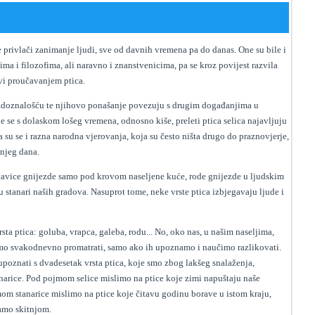
e privlači zanimanje ljudi, sve od davnih vremena pa do danas. One su bile i
cima i filozofima, ali naravno i znanstvenicima, pa se kroz povijest razvila
avi proučavanjem ptica.
 radoznalošću te njihovo ponašanje povezuju s drugim događanjima u
uje se s dolaskom lošeg vremena, odnosno kiše, preleti ptica selica najavljuju
a su se i razna narodna vjerovanja, koja su često ništa drugo do praznovjerje,
šnjeg dana.
stavice gnijezde samo pod krovom naseljene kuće, rode gnijezde u ljudskim
u stanari naših gradova. Nasuprot tome, neke vrste ptica izbjegavaju ljude i
sta ptica: goluba, vrapca, galeba, rodu... No, oko nas, u našim naseljima,
žemo svakodnevno promatrati, samo ako ih upoznamo i naučimo razlikovati.
 upoznati s dvadesetak vrsta ptica, koje smo zbog lakšeg snalaženja,
stanarice. Pod pojmom selice mislimo na ptice koje zimi napuštaju naše
mom stanarice mislimo na ptice koje čitavu godinu borave u istom kraju,
vamo skitnjom.