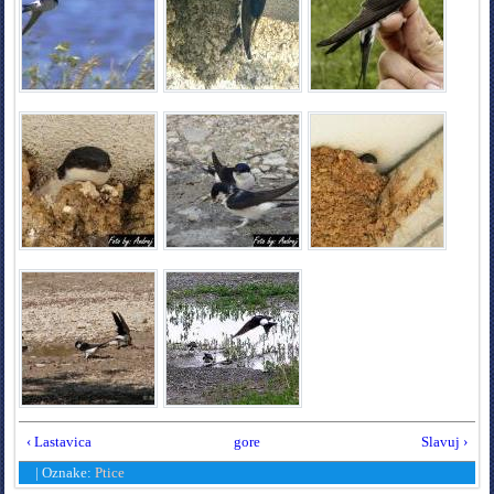
‹ Lastavica
gore
Slavuj ›
|
Oznake:
Ptice