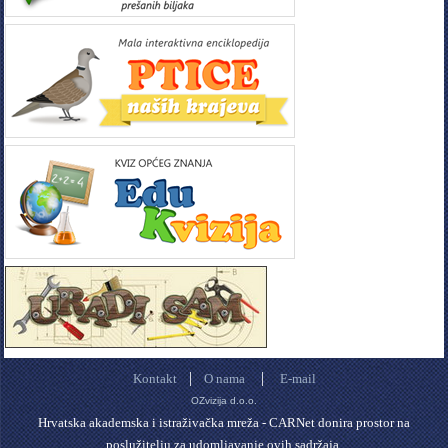
|
|
Kontakt
O nama
E-mail
OZvizija d.o.o.
Hrvatska akademska i istraživačka mreža - CARNet donira prostor na
poslužitelju za udomljavanje ovih sadržaja.