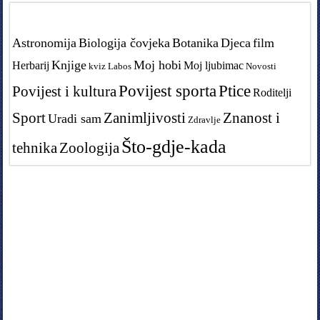
Tags in teme
Astronomija
Biologija čovjeka
Botanika
Djeca
film
Knjige
Moj hobi
Herbarij
Moj ljubimac
kviz
Labos
Novosti
Povijest sporta
Ptice
Povijest i kultura
Roditelji
Sport
Zanimljivosti
Znanost i
Uradi sam
Zdravlje
Što-gdje-kada
tehnika
Zoologija