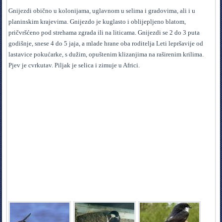
Gnijezdi obično u kolonijama, uglavnom u selima i gradovima, ali i u
planinskim krajevima. Gnijezdo je kuglasto i oblijepljeno blatom,
pričvršćeno pod strehama zgrada ili na liticama. Gnijezdi se 2 do 3 puta
godišnje, snese 4 do 5 jaja, a mlade hrane oba roditelja Leti lepršavije od
lastavice pokućarke, s dužim, opuštenim klizanjima na raširenim krilima.
Pjev je cvrkutav. Piljak je selica i zimuje u Africi.