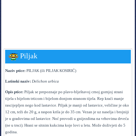
Piljak
Naziv ptice:
PILJAK (ili PILJAK KOSIRIĆ)
Latinski naziv:
Delichon urbica
Opis ptice:
Piljak se prepoznaje po plavo-blještavoj crnoj gornjoj strani
tijela s bijelom trticom i bijelom donjom stranom tijela. Rep kraći manje
rascijepljen nego kod lastavice. Piljak je manji od lastavice, veličine je oko
12 cm, teži do 20 g, a raspon krila je do 35 cm. Vezan je uz naselja i brojniji
je u gradovima od lastavice. Noć provodi u gnijezdima na vrhovima drveća
(ne u trsci). Hrani se sitnim kukcima koje lovi u letu. Može doživjeti do 5
godina.