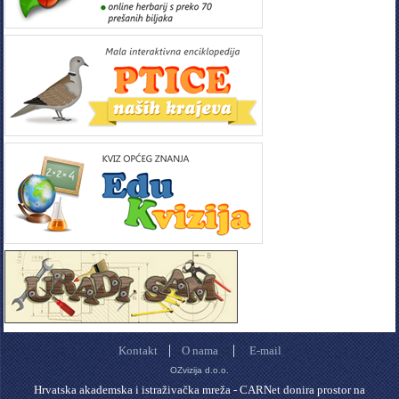
|
|
Kontakt
O nama
E-mail
OZvizija d.o.o.
Hrvatska akademska i istraživačka mreža - CARNet donira prostor na