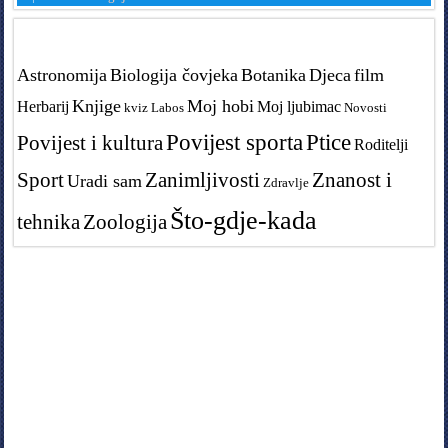
Tags in teme
Astronomija
Biologija čovjeka
Botanika
Djeca
film
Knjige
Moj hobi
Herbarij
Moj ljubimac
kviz
Labos
Novosti
Povijest sporta
Ptice
Povijest i kultura
Roditelji
Sport
Zanimljivosti
Znanost i
Uradi sam
Zdravlje
Što-gdje-kada
tehnika
Zoologija