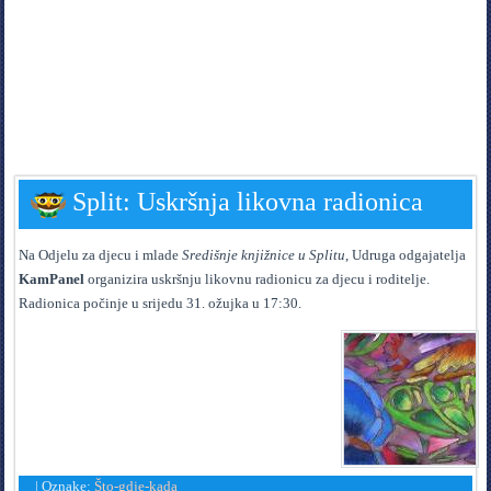
Split: Uskršnja likovna radionica
Na Odjelu za djecu i mlade
Središnje knjižnice u Splitu
, Udruga odgajatelja
KamPanel
organizira uskršnju likovnu radionicu za djecu i roditelje.
Radionica počinje u srijedu 31. ožujka u 17:30.
|
Oznake:
Što-gdje-kada